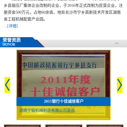
乡县锻压厂集体企业改制的企业，于2016年正式改制为民营企业，注
册资金500万元，占地60余亩，地处长沙市宁乡高新技术开发区湖南
省工程机械配套产业园。
...
[详细]
荣誉资质
>>
HONOR
2011银行十佳诚信客户
湖南宁锻机械制造有限公司是由...
湖南宁